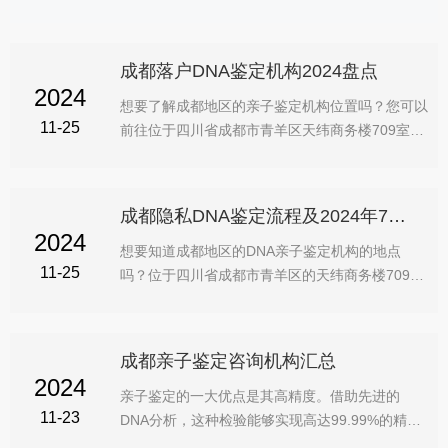
构，避免在未经认证的私人医院或机构进行鉴定，尤其是涉及行
政或法律诉讼的情况。确保所获得的鉴定证明真实可靠至关重
要。 位于四川省成都市青羊区天纬商务楼709号的成都亲子鉴定
成都落户DNA鉴定机构2024盘点
中心（成都中检国权基因），以其高效和
2024
想要了解成都地区的亲子鉴定机构位置吗？您可以
11-25
前往位于四川省成都市青羊区天纬商务楼709室的
成都中检国权基因。这里的亲子鉴定服务依托于先
进的生物技术和遗传学原理，能够精确地比较被鉴
定者与其潜在亲生子嗣的DNA序列，从而确定彼
成都隐私DNA鉴定流程及2024年7月信息
此的生物联系。这项技术以其高精度和可信度，成
2024
为家庭关系认证的重要科学手段。 以下是关于成
想要知道成都地区的DNA亲子鉴定机构的地点
11-25
都个人亲子鉴定的详细信息： 1. 鉴定条件： - 当
吗？位于四川省成都市青羊区的天纬商务楼709室
一方提出申请并提供充分证据时，通常可以进行亲
便是其中一家。本文作者为大家搜集并整理了成都
子鉴定。 - 双方均同意接受鉴定的情况同样适用。
多家正规亲子鉴定中心的地址，方便大家查找，顺
- 子女已成年且其中一方尽管有证据
序不分先后，希望能为您提供帮助。以下是部分成
成都亲子鉴定咨询机构汇总
都正规亲子鉴定中心的地址： 1. 成都市中检国权
2024
DNA亲子鉴定咨询中心：四川省成都市青羊区天
亲子鉴定的一大优点是其高精度。借助先进的
11-23
纬商务楼709室（靠近天府广场地铁站西1出
DNA分析，这种检验能够实现高达99.99%的精确
口），营业时间为周一至周日9:00至18:00，服务
度，从而让法院和家庭都能信赖其结果的真实性。